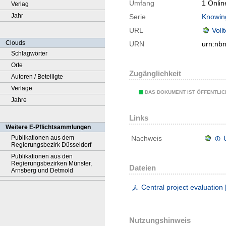
Umfang
1 Onlin
Verlag
Jahr
Serie
Knowin
URL
Voll
Clouds
URN
urn:nb
Schlagwörter
Orte
Zugänglichkeit
Autoren / Beteiligte
Verlage
DAS DOKUMENT IST ÖFFENTLI
Jahre
Links
Weitere E-Pflichtsammlungen
Publikationen aus dem
Nachweis
Regierungsbezirk Düsseldorf
Publikationen aus den
Regierungsbezirken Münster,
Dateien
Arnsberg und Detmold
Central project evaluation
Nutzungshinweis