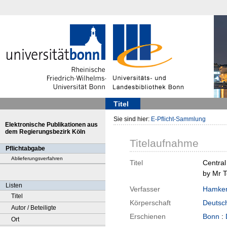
Titel
Sie sind hier:
E-Pflicht-Sammlung
Elektronische Publikationen aus
dem Regierungsbezirk Köln
Titelaufnahme
Pflichtabgabe
Ablieferungsverfahren
Titel
Central
by Mr 
Listen
Verfasser
Hamken
Titel
Körperschaft
Deutsch
Autor / Beteiligte
Erschienen
Bonn
:
Ort