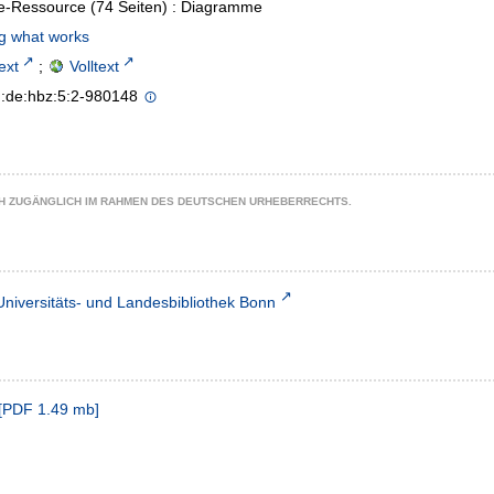
e-Ressource (74 Seiten) : Diagramme
g what works
text
;
Volltext
n:de:hbz:5:2-980148
CH ZUGÄNGLICH IM RAHMEN DES DEUTSCHEN URHEBERRECHTS.
Universitäts- und Landesbibliothek Bonn
[
PDF
1.49 mb
]