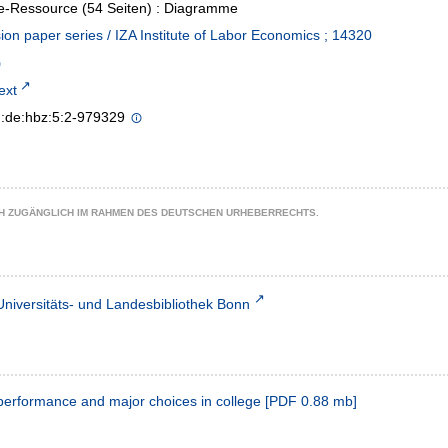
e-Ressource (54 Seiten) : Diagramme
ion paper series / IZA Institute of Labor Economics ; 14320
text
n:de:hbz:5:2-979329
CH ZUGÄNGLICH IM RAHMEN DES DEUTSCHEN URHEBERRECHTS.
Universitäts- und Landesbibliothek Bonn
performance and major choices in college
[
PDF
0.88 mb
]