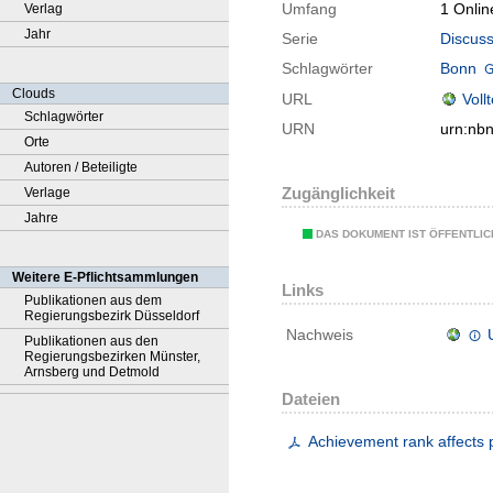
Umfang
1 Onlin
Verlag
Jahr
Serie
Discuss
Schlagwörter
Bonn
Clouds
URL
Voll
Schlagwörter
URN
urn:nb
Orte
Autoren / Beteiligte
Zugänglichkeit
Verlage
Jahre
DAS DOKUMENT IST ÖFFENTLI
Weitere E-Pflichtsammlungen
Links
Publikationen aus dem
Regierungsbezirk Düsseldorf
Nachweis
Publikationen aus den
Regierungsbezirken Münster,
Arnsberg und Detmold
Dateien
Achievement rank affects 