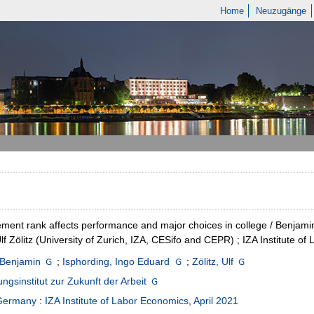
Home
Neuzugänge
ment rank affects performance and major choices in college / Benjamin 
Ulf Zölitz (University of Zurich, IZA, CESifo and CEPR) ; IZA Institute o
 Benjamin
;
Isphording, Ingo Eduard
;
Zölitz, Ulf
ngsinstitut zur Zukunft der Arbeit
Germany
:
IZA Institute of Labor Economics
,
April 2021