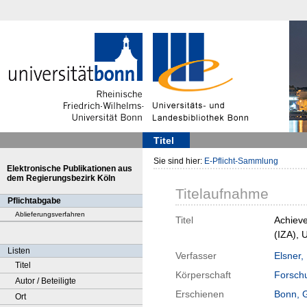
Titel
Sie sind hier:
E-Pflicht-Sammlung
Elektronische Publikationen aus
dem Regierungsbezirk Köln
Titelaufnahme
Pflichtabgabe
Ablieferungsverfahren
Titel
Achieve
(IZA), 
Listen
Verfasser
Elsner,
Titel
Körperschaft
Forschu
Autor / Beteiligte
Erschienen
Bonn, 
Ort