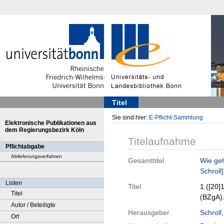
Titel
Sie sind hier:
E-Pflicht-Sammlung
Elektronische Publikationen aus
dem Regierungsbezirk Köln
Titelaufnahme
Pflichtabgabe
Ablieferungsverfahren
Gesamttitel
Wie geh
Schroll]
Listen
Titel
1 ([20]
Titel
(BZgA).
Autor / Beteiligte
Herausgeber
Schroll
Ort