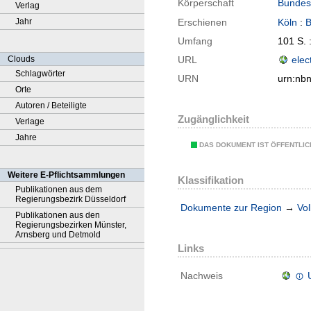
Körperschaft
Bundesz
Verlag
Jahr
Erschienen
Köln
:
Umfang
101 S. : 
Clouds
URL
elec
Schlagwörter
URN
urn:nb
Orte
Autoren / Beteiligte
Zugänglichkeit
Verlage
Jahre
DAS DOKUMENT IST ÖFFENTLI
Weitere E-Pflichtsammlungen
Klassifikation
Publikationen aus dem
Regierungsbezirk Düsseldorf
Dokumente zur Region
→
Vol
Publikationen aus den
Regierungsbezirken Münster,
Arnsberg und Detmold
Links
Nachweis