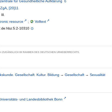
entrale für Gesundheitliche Aufklärung
BZgA
,
[20]11
Ill.
tronic resource
;
Volltext
n:de:hbz:5:2-10310
CH ZUGÄNGLICH IM RAHMEN DES DEUTSCHEN URHEBERRECHTS.
kskunde. Gesellschaft. Kultur. Bildung
→
Gesellschaft
→
Sexualität
Universitäts- und Landesbibliothek Bonn