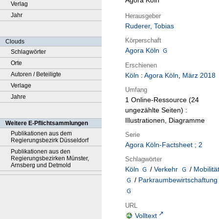
Agora Köln
Verlag
Jahr
Herausgeber
Ruderer, Tobias
Körperschaft
Clouds
Agora Köln
Schlagwörter
Orte
Erschienen
Autoren / Beteiligte
Köln
:
Agora Köln
,
März 2018
Verlage
Umfang
Jahre
1 Online-Ressource (24
ungezählte Seiten) :
Illustrationen, Diagramme
Weitere E-Pflichtsammlungen
Publikationen aus dem
Serie
Regierungsbezirk Düsseldorf
Agora Köln-Factsheet ; 2
Publikationen aus den
Regierungsbezirken Münster,
Schlagwörter
Arnsberg und Detmold
Köln
/
Verkehr
/
Mobilitä
/
Parkraumbewirtschaftung
URL
Volltext