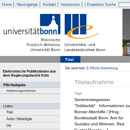
Home
Neuzugänge
Kontakt
Impressum
Erweiterte Suche
Titel
Sie sind hier:
E-Pflicht-Sammlung
Elektronische Publikationen aus
dem Regierungsbezirk Köln
Titelaufnahme
Pflichtabgabe
Ablieferungsverfahren
Titel
Seniorenwegweiser
"Solidarität" : Informationen zu
Listen
Bonner Altenhilfe / [Hrsg.:
Titel
Bundesstadt Bonn, Amt für
Autor / Beteiligte
Soziales und Wohnen. Red.:
Ort