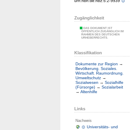
urn:nbn:de:hbz:5:2-9939
Zugänglichkeit
DAS DOKUMENT IST
ÖFFENTLICH ZUGÄNGLICH IM
RAHMEN DES DEUTSCHEN
URHEBERRECHTS.
Klassifikation
Dokumente zur Region
→
Bevölkerung. Soziales.
Wirtschaft. Raumordnung.
Umweltschutz
→
Sozialwesen
→
Sozialhilfe
(Fürsorge)
→
Sozialarbeit
→
Altenhilfe
Links
Nachweis
Universitäts- und