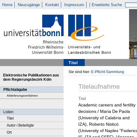
Home
Neuzugänge
Kontakt
Impressum
Erweiterte Suche
Titel
Sie sind hier:
E-Pflicht-Sammlung
Elektronische Publikationen aus
dem Regierungsbezirk Köln
Titelaufnahme
Pflichtabgabe
Ablieferungsverfahren
Titel
Academic careers and fertility
decisions / Maria De Paola
Listen
(University of Calabria and
Titel
IZA), Roberto Nisticò
Autor / Beteiligte
(University of Naples "Federic
Ort