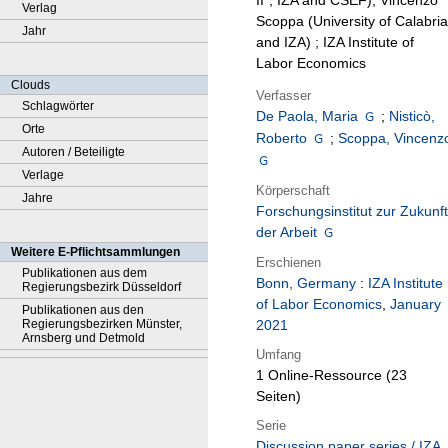
II", IZA and CSEF), Vincenzo
Verlag
Scoppa (University of Calabria
Jahr
and IZA) ; IZA Institute of
Labor Economics
Clouds
Verfasser
Schlagwörter
De Paola, Maria
;
Nisticò,
Orte
Roberto
;
Scoppa, Vincenz
Autoren / Beteiligte
Verlage
Körperschaft
Jahre
Forschungsinstitut zur Zukunft
der Arbeit
Weitere E-Pflichtsammlungen
Erschienen
Publikationen aus dem
Bonn, Germany
:
IZA Institute
Regierungsbezirk Düsseldorf
of Labor Economics
,
January
Publikationen aus den
Regierungsbezirken Münster,
2021
Arnsberg und Detmold
Umfang
1 Online-Ressource (23
Seiten)
Serie
Discussion paper series / IZA