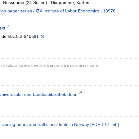
e-Ressource (24 Seiten) : Diagramme, Karten
ion paper series / IZA Institute of Labor Economics ; 13976
text
n:de:hbz:5:2-940581
CH ZUGÄNGLICH IM RAHMEN DES DEUTSCHEN URHEBERRECHTS.
Universitäts- und Landesbibliothek Bonn
closing hours and traffic accidents in Norway
[
PDF
1.01 mb
]