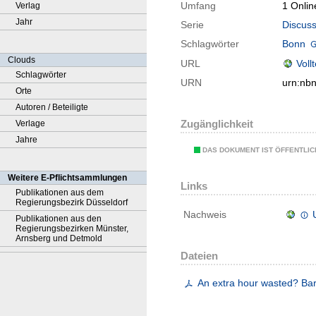
Umfang
1 Onlin
Verlag
Jahr
Serie
Discuss
Schlagwörter
Bonn
Clouds
URL
Voll
Schlagwörter
URN
urn:nb
Orte
Autoren / Beteiligte
Zugänglichkeit
Verlage
Jahre
DAS DOKUMENT IST ÖFFENTLI
Weitere E-Pflichtsammlungen
Links
Publikationen aus dem
Regierungsbezirk Düsseldorf
Nachweis
Publikationen aus den
Regierungsbezirken Münster,
Arnsberg und Detmold
Dateien
An extra hour wasted? Bar 