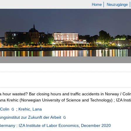
Home
Neuzugänge
a hour wasted? Bar closing hours and traffic accidents in Norway / Co
ana Krehic (Norwegian University of Science and Technology) ; IZA Inst
Colin
;
Krehic, Lana
ngsinstitut zur Zukunft der Arbeit
Germany
:
IZA Institute of Labor Economics
,
December 2020