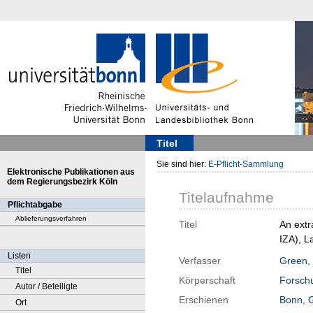
Titel
Sie sind hier:
E-Pflicht-Sammlung
Elektronische Publikationen aus
dem Regierungsbezirk Köln
Titelaufnahme
Pflichtabgabe
Ablieferungsverfahren
Titel
An extr
IZA), L
Listen
Verfasser
Green, 
Titel
Körperschaft
Forschu
Autor / Beteiligte
Erschienen
Bonn, 
Ort