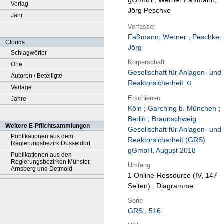
gGmbH ; Werner Faßmann,
Verlag
Jörg Peschke
Jahr
Verfasser
Faßmann, Werner
;
Peschke,
Clouds
Jörg
Schlagwörter
Körperschaft
Orte
Gesellschaft für Anlagen- und
Autoren / Beteiligte
Reaktorsicherheit
Verlage
Erschienen
Jahre
Köln
;
Garching b. München
;
Berlin
;
Braunschweig
:
Weitere E-Pflichtsammlungen
Gesellschaft für Anlagen- und
Publikationen aus dem
Reaktorsicherheit (GRS)
Regierungsbezirk Düsseldorf
gGmbH
,
August 2018
Publikationen aus den
Regierungsbezirken Münster,
Umfang
Arnsberg und Detmold
1 Online-Ressource (IV, 147
Seiten) : Diagramme
Serie
GRS ; 516