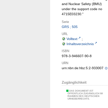
and Nuclear Safety (BMU)
under the support code no
4715E03230."
Serie
GRS ; 505
URL
Volltext
;
Inhaltsverzeichnis
ISBN
978-3-946607-90-8
URN
urn:nbn:de:hbz:5:2-933007
Zugänglichkeit
DAS DOKUMENT IST
ÖFFENTLICH ZUGÄNGLICH IM
RAHMEN DES DEUTSCHEN
URHEBERRECHTS.