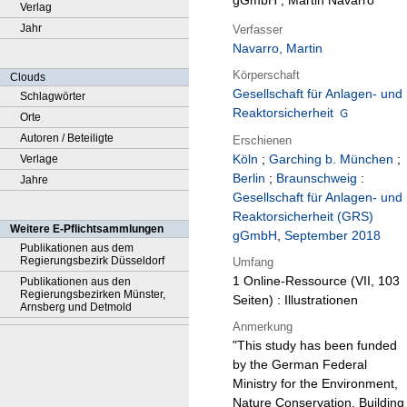
gGmbH ; Martin Navarro
Verlag
Jahr
Verfasser
Navarro, Martin
Körperschaft
Clouds
Gesellschaft für Anlagen- und
Schlagwörter
Reaktorsicherheit
Orte
Autoren / Beteiligte
Erschienen
Köln
;
Garching b. München
;
Verlage
Berlin
;
Braunschweig
:
Jahre
Gesellschaft für Anlagen- und
Reaktorsicherheit (GRS)
Weitere E-Pflichtsammlungen
gGmbH
,
September 2018
Publikationen aus dem
Regierungsbezirk Düsseldorf
Umfang
1 Online-Ressource (VII, 103
Publikationen aus den
Regierungsbezirken Münster,
Seiten) : Illustrationen
Arnsberg und Detmold
Anmerkung
"This study has been funded
by the German Federal
Ministry for the Environment,
Nature Conservation, Building