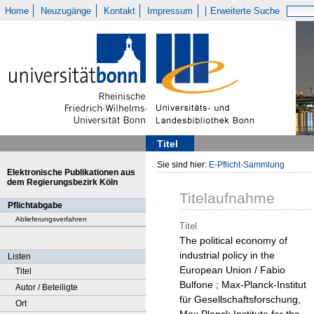
Home
Neuzugänge
Kontakt
Impressum
Erweiterte Suche
Titel
Sie sind hier:
E-Pflicht-Sammlung
Elektronische Publikationen aus
dem Regierungsbezirk Köln
Titelaufnahme
Pflichtabgabe
Ablieferungsverfahren
Titel
The political economy of
industrial policy in the
Listen
European Union / Fabio
Titel
Bulfone ; Max-Planck-Institut
Autor / Beteiligte
für Gesellschaftsforschung,
Ort