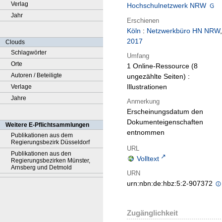
Verlag
Hochschulnetzwerk NRW
Jahr
Erschienen
Köln
:
Netzwerkbüro HN NRW
,
2017
Clouds
Schlagwörter
Umfang
Orte
1 Online-Ressource (8
Autoren / Beteiligte
ungezählte Seiten) :
Illustrationen
Verlage
Jahre
Anmerkung
Erscheinungsdatum den
Dokumenteigenschaften
Weitere E-Pflichtsammlungen
entnommen
Publikationen aus dem
Regierungsbezirk Düsseldorf
URL
Publikationen aus den
Volltext
Regierungsbezirken Münster,
Arnsberg und Detmold
URN
urn:nbn:de:hbz:5:2-907372
Zugänglichkeit