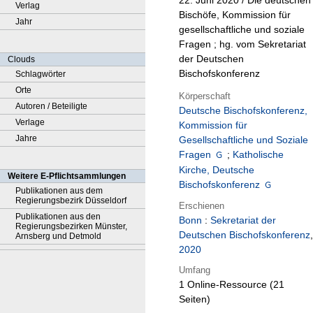
22. Juni 2020 / Die deutschen
Verlag
Bischöfe, Kommission für
Jahr
gesellschaftliche und soziale
Fragen ; hg. vom Sekretariat
der Deutschen
Clouds
Bischofskonferenz
Schlagwörter
Orte
Körperschaft
Autoren / Beteiligte
Deutsche Bischofskonferenz,
Verlage
Kommission für
Jahre
Gesellschaftliche und Soziale
Fragen
;
Katholische
Kirche, Deutsche
Weitere E-Pflichtsammlungen
Bischofskonferenz
Publikationen aus dem
Regierungsbezirk Düsseldorf
Erschienen
Publikationen aus den
Bonn
:
Sekretariat der
Regierungsbezirken Münster,
Deutschen Bischofskonferenz
,
Arnsberg und Detmold
2020
Umfang
1 Online-Ressource (21
Seiten)