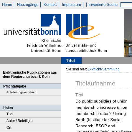
Home
Neuzugänge
Kontakt
Impressum
Erweiterte Suche
Titel
Sie sind hier:
E-Pflicht-Sammlung
Elektronische Publikationen aus
dem Regierungsbezirk Köln
Titelaufnahme
Pflichtabgabe
Ablieferungsverfahren
Titel
Do public subsidies of union
membership increase union
Listen
membership rates? / Erling
Titel
Barth (Institute for Social
Autor / Beteiligte
Research, ESOP and
Ort