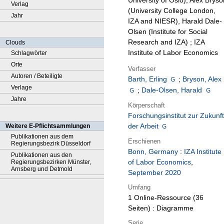
University of Oslo), Alex Bryso
Verlag
(University College London,
Jahr
IZA and NIESR), Harald Dale-
Olsen (Institute for Social
Research and IZA) ; IZA
Clouds
Institute of Labor Economics
Schlagwörter
Orte
Verfasser
Autoren / Beteiligte
Barth, Erling
;
Bryson, Alex
Verlage
;
Dale-Olsen, Harald
Jahre
Körperschaft
Forschungsinstitut zur Zukunft
der Arbeit
Weitere E-Pflichtsammlungen
Publikationen aus dem
Erschienen
Regierungsbezirk Düsseldorf
Bonn, Germany
:
IZA Institute
Publikationen aus den
of Labor Economics
,
Regierungsbezirken Münster,
Arnsberg und Detmold
September 2020
Umfang
1 Online-Ressource (36
Seiten) : Diagramme
Serie