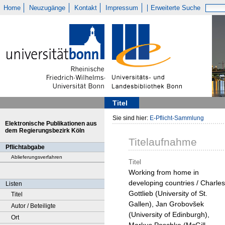
Home
Neuzugänge
Kontakt
Impressum
Erweiterte Suche
Titel
Sie sind hier:
E-Pflicht-Sammlung
Elektronische Publikationen aus
dem Regierungsbezirk Köln
Titelaufnahme
Pflichtabgabe
Ablieferungsverfahren
Titel
Working from home in
developing countries / Charles
Listen
Gottlieb (University of St.
Titel
Gallen), Jan Grobovšek
Autor / Beteiligte
(University of Edinburgh),
Ort