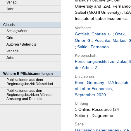
Markus Poschke (McGill
Verlag
University and IZA), Fernando
Jahr
Saltiel (McGill University) ; IZA
Institute of Labor Economics
Clouds
Verfasser
Schlagwörter
Gottlieb, Charles
;
Özak,
Orte
Ömer
;
Poschke, Markus
Autoren / Beteiligte
;
Saltiel, Fernando
Verlage
Körperschaft
Jahre
Forschungsinstitut zur Zukunft
der Arbeit
Weitere E-Pflichtsammlungen
Erschienen
Publikationen aus dem
Bonn, Germany
:
IZA Institute
Regierungsbezirk Düsseldorf
of Labor Economics
,
Publikationen aus den
September 2020
Regierungsbezirken Münster,
Arnsberg und Detmold
Umfang
1 Online-Ressource (24
Seiten) : Diagramme
Serie
Discussion paper series / IZA