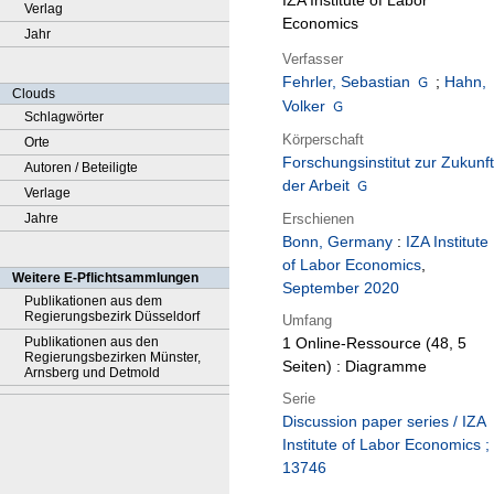
IZA Institute of Labor
Verlag
Economics
Jahr
Verfasser
Fehrler, Sebastian
;
Hahn,
Clouds
Volker
Schlagwörter
Körperschaft
Orte
Forschungsinstitut zur Zukunft
Autoren / Beteiligte
der Arbeit
Verlage
Erschienen
Jahre
Bonn, Germany
:
IZA Institute
of Labor Economics
,
Weitere E-Pflichtsammlungen
September 2020
Publikationen aus dem
Regierungsbezirk Düsseldorf
Umfang
Publikationen aus den
1 Online-Ressource (48, 5
Regierungsbezirken Münster,
Seiten) : Diagramme
Arnsberg und Detmold
Serie
Discussion paper series / IZA
Institute of Labor Economics ;
13746