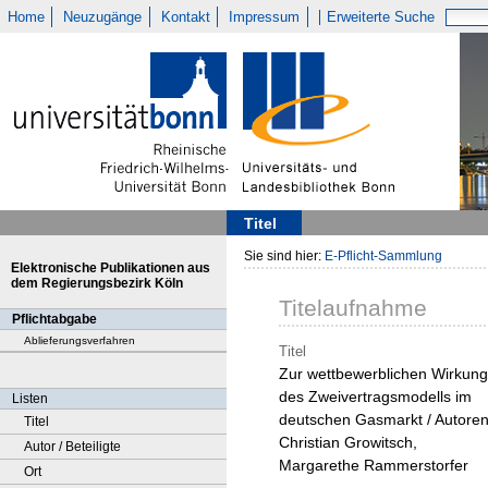
Home
Neuzugänge
Kontakt
Impressum
Erweiterte Suche
Titel
Sie sind hier:
E-Pflicht-Sammlung
Elektronische Publikationen aus
dem Regierungsbezirk Köln
Titelaufnahme
Pflichtabgabe
Ablieferungsverfahren
Titel
Zur wettbewerblichen Wirkung
des Zweivertragsmodells im
Listen
deutschen Gasmarkt / Autoren
Titel
Christian Growitsch,
Autor / Beteiligte
Margarethe Rammerstorfer
Ort