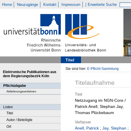
Home
Neuzugänge
Kontakt
Impressum
Erweiterte Suche
Titel
Sie sind hier:
E-Pflicht-Sammlung
Elektronische Publikationen aus
dem Regierungsbezirk Köln
Titelaufnahme
Pflichtabgabe
Ablieferungsverfahren
Titel
Netzzugang im NGN-Core /
Patrick Anell, Stephan Jay,
Listen
Thomas Plückebaum
Titel
Autor / Beteiligte
Verfasser
Ort
Anell, Patrick
;
Jay, Stephan
;