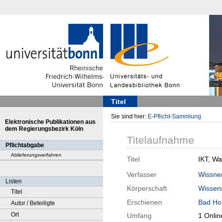
Titel
Sie sind hier:
E-Pflicht-Sammlung
Elektronische Publikationen aus
dem Regierungsbezirk Köln
Titelaufnahme
Pflichtabgabe
Ablieferungsverfahren
Titel
IKT, Wa
Verfasser
Wissner
Listen
Körperschaft
Wissens
Titel
Erschienen
Bad Ho
Autor / Beteiligte
Ort
Umfang
1 Onlin