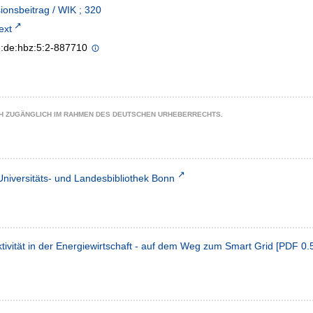
ionsbeitrag / WIK ; 320
text
n:de:hbz:5:2-887710
CH ZUGÄNGLICH IM RAHMEN DES DEUTSCHEN URHEBERRECHTS.
Universitäts- und Landesbibliothek Bonn
ivität in der Energiewirtschaft - auf dem Weg zum Smart Grid
[
PDF
0.