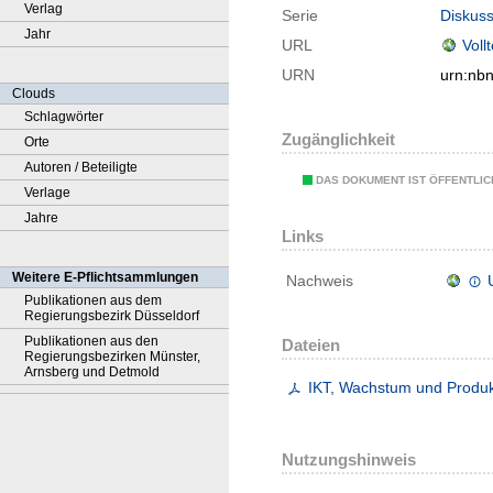
Verlag
Serie
Diskuss
Jahr
URL
Voll
URN
urn:nb
Clouds
Schlagwörter
Zugänglichkeit
Orte
Autoren / Beteiligte
DAS DOKUMENT IST ÖFFENTLI
Verlage
Jahre
Links
Weitere E-Pflichtsammlungen
Nachweis
Publikationen aus dem
Regierungsbezirk Düsseldorf
Publikationen aus den
Dateien
Regierungsbezirken Münster,
Arnsberg und Detmold
IKT, Wachstum und Produkt
Nutzungshinweis