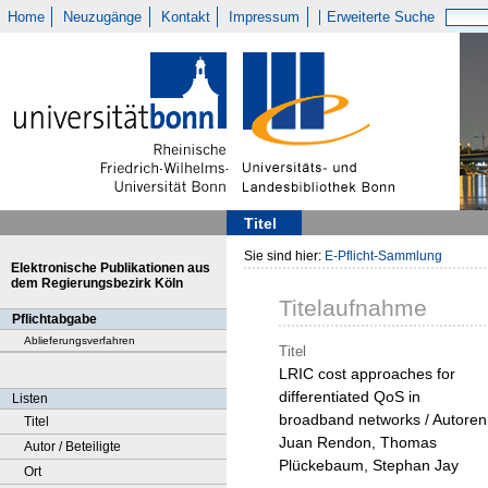
Home
Neuzugänge
Kontakt
Impressum
Erweiterte Suche
Titel
Sie sind hier:
E-Pflicht-Sammlung
Elektronische Publikationen aus
dem Regierungsbezirk Köln
Titelaufnahme
Pflichtabgabe
Ablieferungsverfahren
Titel
LRIC cost approaches for
differentiated QoS in
Listen
broadband networks / Autoren
Titel
Juan Rendon, Thomas
Autor / Beteiligte
Plückebaum, Stephan Jay
Ort