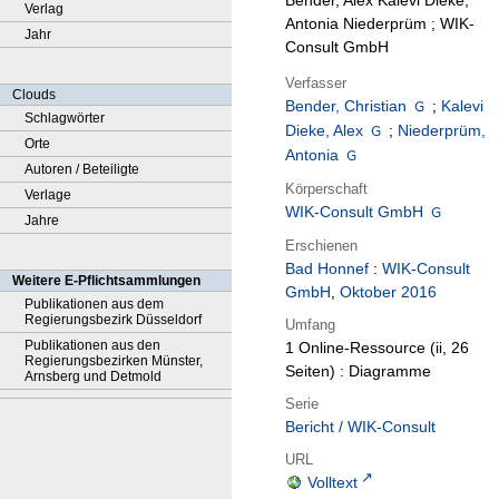
Bender, Alex Kalevi Dieke,
Verlag
Antonia Niederprüm ; WIK-
Jahr
Consult GmbH
Verfasser
Clouds
Bender, Christian
;
Kalevi
Schlagwörter
Dieke, Alex
;
Niederprüm,
Orte
Antonia
Autoren / Beteiligte
Körperschaft
Verlage
WIK-Consult GmbH
Jahre
Erschienen
Bad Honnef
:
WIK-Consult
Weitere E-Pflichtsammlungen
GmbH
,
Oktober 2016
Publikationen aus dem
Regierungsbezirk Düsseldorf
Umfang
Publikationen aus den
1 Online-Ressource (ii, 26
Regierungsbezirken Münster,
Seiten) : Diagramme
Arnsberg und Detmold
Serie
Bericht / WIK-Consult
URL
Volltext