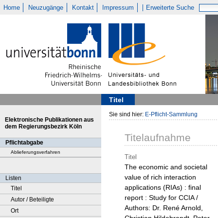
Home
Neuzugänge
Kontakt
Impressum
Erweiterte Suche
Titel
Sie sind hier:
E-Pflicht-Sammlung
Elektronische Publikationen aus
dem Regierungsbezirk Köln
Titelaufnahme
Pflichtabgabe
Ablieferungsverfahren
Titel
The economic and societal
value of rich interaction
Listen
applications (RIAs) : final
Titel
report : Study for CCIA /
Autor / Beteiligte
Authors: Dr. René Arnold,
Ort