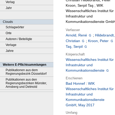
Christian Hildebrandt, Peter
Verlag
Kroon, Serpil Taş ; WIK
Jahr
Wissenschaftliches Institut für
Infrastruktur und
Kommunikationsdienste Gmb
Clouds
Schlagwörter
Verfasser
Orte
Arnold, René
;
Hildebrandt,
Autoren / Beteiligte
Christian
;
Kroon, Peter
Verlage
Taş, Serpil
Jahre
Körperschaft
Wissenschaftliches Institut für
Weitere E-Pflichtsammlungen
Infrastruktur und
Publikationen aus dem
Kommunikationsdienste
Regierungsbezirk Düsseldorf
Erschienen
Publikationen aus den
Regierungsbezirken Münster,
Bad Honnef
:
WIK
Arnsberg und Detmold
Wissenschaftliches Institut für
Infrastruktur und
Kommunikationsdienste
GmbH
,
May 2017
Umfang