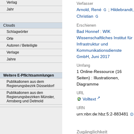
Verlag
Verfasser
Jahr
Arnold, René
;
Hildebrandt,
Christian
Erschienen
Clouds
Bad Honnef
:
WIK
Schlagwörter
Wissenschaftliches Institut für
Orte
Infrastruktur und
Autoren / Beteiligte
Kommunikationsdienste
Verlage
GmbH
,
Juni 2017
Jahre
Umfang
1 Online-Ressource (16
Weitere E-Pflichtsammlungen
Seiten) : Illustrationen,
Publikationen aus dem
Diagramme
Regierungsbezirk Düsseldorf
URL
Publikationen aus den
Regierungsbezirken Münster,
Volltext
Arnsberg und Detmold
URN
urn:nbn:de:hbz:5:2-883481
Zugänglichkeit