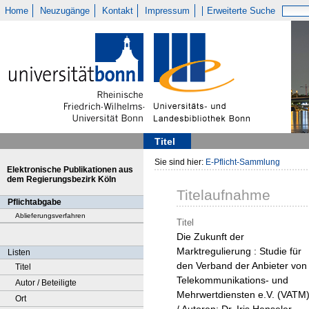
Home
Neuzugänge
Kontakt
Impressum
Erweiterte Suche
Titel
Sie sind hier:
E-Pflicht-Sammlung
Elektronische Publikationen aus
dem Regierungsbezirk Köln
Titelaufnahme
Pflichtabgabe
Ablieferungsverfahren
Titel
Die Zukunft der
Marktregulierung : Studie für
Listen
den Verband der Anbieter von
Titel
Telekommunikations- und
Autor / Beteiligte
Mehrwertdiensten e.V. (VATM
Ort