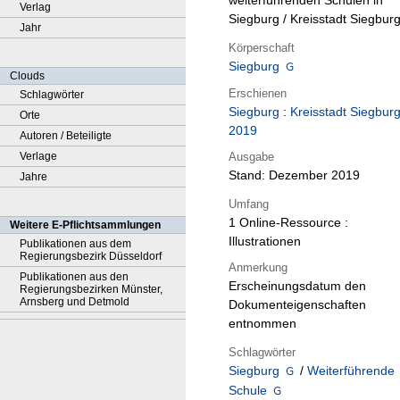
weiterführenden Schulen in
Verlag
Siegburg / Kreisstadt Siegbur
Jahr
Körperschaft
Siegburg
Clouds
Erschienen
Schlagwörter
Siegburg
:
Kreisstadt Siegbur
Orte
2019
Autoren / Beteiligte
Ausgabe
Verlage
Stand: Dezember 2019
Jahre
Umfang
1 Online-Ressource :
Weitere E-Pflichtsammlungen
Illustrationen
Publikationen aus dem
Regierungsbezirk Düsseldorf
Anmerkung
Publikationen aus den
Erscheinungsdatum den
Regierungsbezirken Münster,
Arnsberg und Detmold
Dokumenteigenschaften
entnommen
Schlagwörter
Siegburg
/
Weiterführende
Schule