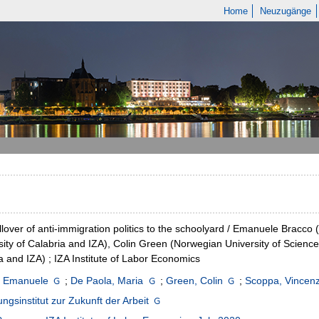
Home
Neuzugänge
llover of anti-immigration politics to the schoolyard / Emanuele Bracco
sity of Calabria and IZA), Colin Green (Norwegian University of Scien
a and IZA) ; IZA Institute of Labor Economics
, Emanuele
;
De Paola, Maria
;
Green, Colin
;
Scoppa, Vincen
ngsinstitut zur Zukunft der Arbeit