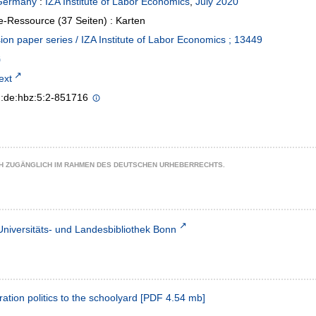
Germany
:
IZA Institute of Labor Economics
,
July 2020
e-Ressource (37 Seiten) : Karten
ion paper series / IZA Institute of Labor Economics ; 13449
text
n:de:hbz:5:2-851716
CH ZUGÄNGLICH IM RAHMEN DES DEUTSCHEN URHEBERRECHTS.
Universitäts- und Landesbibliothek Bonn
ration politics to the schoolyard
[
PDF
4.54 mb
]