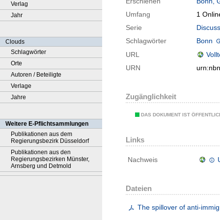
Erschienen
Bonn, 
Verlag
Umfang
1 Onlin
Jahr
Serie
Discuss
Schlagwörter
Bonn
Clouds
Schlagwörter
URL
Voll
Orte
URN
urn:nb
Autoren / Beteiligte
Verlage
Zugänglichkeit
Jahre
DAS DOKUMENT IST ÖFFENTLI
Weitere E-Pflichtsammlungen
Publikationen aus dem
Links
Regierungsbezirk Düsseldorf
Publikationen aus den
Regierungsbezirken Münster,
Nachweis
Arnsberg und Detmold
Dateien
The spillover of anti-immig