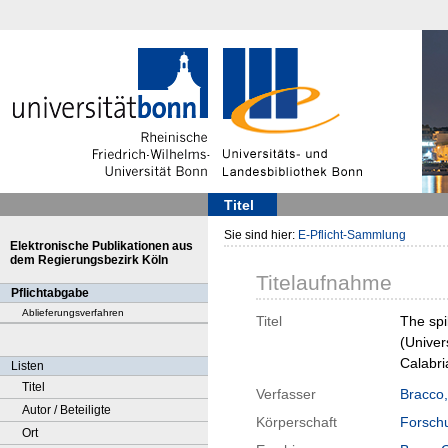
Titel
Sie sind hier:
E-Pflicht-Sammlung
Elektronische Publikationen aus
dem Regierungsbezirk Köln
Titelaufnahme
Pflichtabgabe
Ablieferungsverfahren
Titel
The spi
(Univer
Calabri
Listen
Titel
Verfasser
Bracco
Autor / Beteiligte
Körperschaft
Forschu
Ort