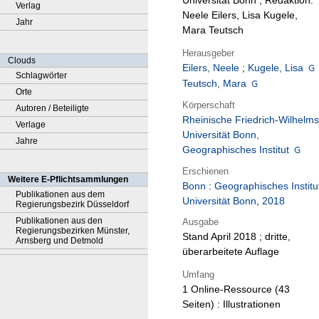
Universität Bonn ; Redaktion:
Verlag
Neele Eilers, Lisa Kugele,
Jahr
Mara Teutsch
Herausgeber
Clouds
Eilers, Neele
;
Kugele, Lisa
Schlagwörter
Teutsch, Mara
Orte
Körperschaft
Autoren / Beteiligte
Rheinische Friedrich-Wilhelms
Verlage
Universität Bonn,
Jahre
Geographisches Institut
Erschienen
Weitere E-Pflichtsammlungen
Bonn
:
Geographisches Institu
Publikationen aus dem
Universität Bonn
,
2018
Regierungsbezirk Düsseldorf
Publikationen aus den
Ausgabe
Regierungsbezirken Münster,
Stand April 2018 ; dritte,
Arnsberg und Detmold
überarbeitete Auflage
Umfang
1 Online-Ressource (43
Seiten) : Illustrationen