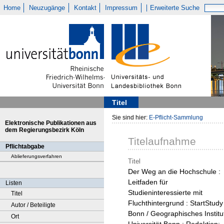
Home
Neuzugänge
Kontakt
Impressum
Erweiterte Suche
Titel
Sie sind hier:
E-Pflicht-Sammlung
Elektronische Publikationen aus
dem Regierungsbezirk Köln
Titelaufnahme
Pflichtabgabe
Ablieferungsverfahren
Titel
Der Weg an die Hochschule :
Leitfaden für
Listen
Studieninteressierte mit
Titel
Fluchthintergrund : StartStudy
Autor / Beteiligte
Bonn / Geographisches Institu
Ort