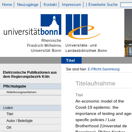
Home
Neuzugänge
Kontakt
Impressum
Erweiterte Suche
Titel
Sie sind hier:
E-Pflicht-Sammlung
Elektronische Publikationen aus
dem Regierungsbezirk Köln
Titelaufnahme
Pflichtabgabe
Ablieferungsverfahren
Titel
An economic model of the
Covid-19 epidemic: the
Listen
importance of testing and age
Titel
specific policies / Luiz
Autor / Beteiligte
Brotherhood (Universitat de
Ort