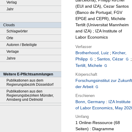
Barcelona), Philipp Kircher
Verlag
(EUI and IZA), Cezar Santos
Jahr
(Banco de Portugal, FGV
EPGE and CEPR), Michèle
Tertilt (Universitat Mannheim
Clouds
and IZA) ; IZA Institute of
Schlagwörter
Labor Economics
Orte
Autoren / Beteiligte
Verfasser
Verlage
Brotherhood, Luiz
;
Kircher,
Jahre
Philipp
;
Santos, Cézar
;
Tertilt, Michele
Körperschaft
Weitere E-Pflichtsammlungen
Forschungsinstitut zur Zukunft
Publikationen aus dem
Regierungsbezirk Düsseldorf
der Arbeit
Publikationen aus den
Erschienen
Regierungsbezirken Münster,
Arnsberg und Detmold
Bonn, Germany
:
IZA Institute
of Labor Economics
,
May 202
Umfang
1 Online-Ressource (68
Seiten) : Diagramme