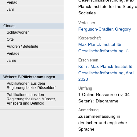
Gesellschaftsforschung, Max
Verlag
Planck Institute for the Study o
Jahr
Societies
Verfasser
Clouds
Ferguson-Cradler, Gregory
Schlagwörter
Körperschaft
Orte
Max-Planck-Institut für
Autoren / Beteiligte
Gesellschaftsforschung
Verlage
Erschienen
Jahre
Köln
:
Max-Planck-Institut für
Gesellschaftsforschung
,
April
Weitere E-Pflichtsammlungen
2020
Publikationen aus dem
Regierungsbezirk Düsseldorf
Umfang
1 Online-Ressource (iv, 34
Publikationen aus den
Regierungsbezirken Münster,
Seiten) : Diagramme
Arnsberg und Detmold
Anmerkung
Zusammenfassung in
deutscher und englischer
Sprache