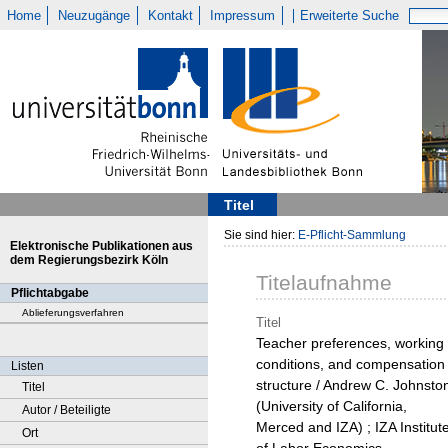
Home
Neuzugänge
Kontakt
Impressum
Erweiterte Suche
Titel
Sie sind hier:
E-Pflicht-Sammlung
Elektronische Publikationen aus
dem Regierungsbezirk Köln
Titelaufnahme
Pflichtabgabe
Ablieferungsverfahren
Titel
Teacher preferences, working
conditions, and compensation
Listen
structure / Andrew C. Johnsto
Titel
(University of California,
Autor / Beteiligte
Merced and IZA) ; IZA Institut
Ort