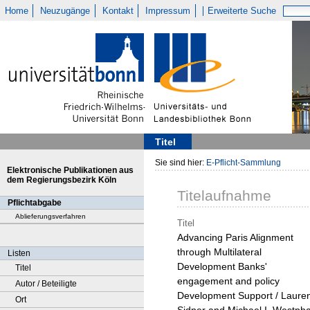
Home
Neuzugänge
Kontakt
Impressum
Erweiterte Suche
Titel
Sie sind hier:
E-Pflicht-Sammlung
Elektronische Publikationen aus
dem Regierungsbezirk Köln
Titelaufnahme
Pflichtabgabe
Ablieferungsverfahren
Titel
Advancing Paris Alignment
through Multilateral
Listen
Development Banks'
Titel
engagement and policy
Autor / Beteiligte
Development Support / Laure
Ort