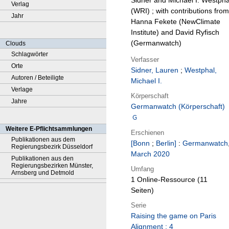
Sidner and Michael I. Westpha
Verlag
(WRI) ; with contributions from
Jahr
Hanna Fekete (NewClimate
Institute) and David Ryfisch
(Germanwatch)
Clouds
Schlagwörter
Verfasser
Orte
Sidner, Lauren
;
Westphal,
Autoren / Beteiligte
Michael I.
Verlage
Körperschaft
Jahre
Germanwatch (Körperschaft)
Weitere E-Pflichtsammlungen
Erschienen
Publikationen aus dem
[Bonn
;
Berlin]
:
Germanwatch
Regierungsbezirk Düsseldorf
March 2020
Publikationen aus den
Regierungsbezirken Münster,
Umfang
Arnsberg und Detmold
1 Online-Ressource (11
Seiten)
Serie
Raising the game on Paris
Alignment ; 4