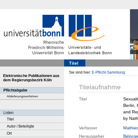
Titel
Sie sind hier:
E-Pflicht-Sammlung
Elektronische Publikationen aus
dem Regierungsbezirk Köln
Titelaufnahme
Pflichtabgabe
Ablieferungsverfahren
Titel
Sexuali
Berlin,
and Rep
Listen
by Nath
Titel
Autor / Beteiligte
Verfasser
Mathies
Ort
Herausgeber
Bélorge