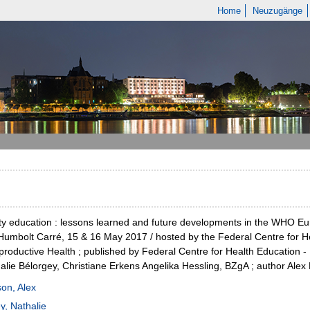
Home
Neuzugänge
ty education : lessons learned and future developments in the WHO Eur
 Humbolt Carré, 15 & 16 May 2017 / hosted by the Federal Centre for 
roductive Health ; published by Federal Centre for Health Education -
alie Bélorgey, Christiane Erkens Angelika Hessling, BZgA ; author Ale
on, Alex
y, Nathalie