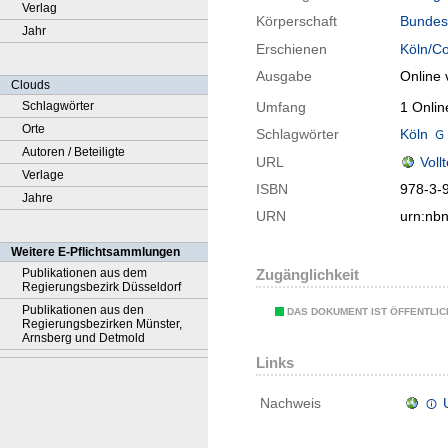
Verlag
Körperschaft
Bundesz
Jahr
Erschienen
Köln/C
Ausgabe
Online 
Clouds
Schlagwörter
Umfang
1 Onlin
Orte
Schlagwörter
Köln
Autoren / Beteiligte
URL
Voll
Verlage
ISBN
978-3-
Jahre
URN
urn:nb
Weitere E-Pflichtsammlungen
Publikationen aus dem
Zugänglichkeit
Regierungsbezirk Düsseldorf
Publikationen aus den
DAS DOKUMENT IST ÖFFENTLI
Regierungsbezirken Münster,
Arnsberg und Detmold
Links
Nachweis