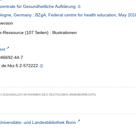
entrale für Gesundheitliche Aufklärung
ologne, Germany
:
BZgA, Federal centre for health education
,
May 201
version
e-Ressource (107 Seiten) : Illustrationen
text
946692-44-7
n:de:hbz:5:2-572222
CH ZUGÄNGLICH IM RAHMEN DES DEUTSCHEN URHEBERRECHTS.
Universitäts- und Landesbibliothek Bonn