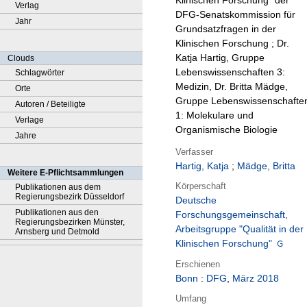
Klinischen Forschung" der
Verlag
DFG-Senatskommission für
Jahr
Grundsatzfragen in der
Klinischen Forschung ; Dr.
Katja Hartig, Gruppe
Clouds
Lebenswissenschaften 3:
Schlagwörter
Medizin, Dr. Britta Mädge,
Orte
Gruppe Lebenswissenschafte
Autoren / Beteiligte
1: Molekulare und
Verlage
Organismische Biologie
Jahre
Verfasser
Hartig, Katja
;
Mädge, Britta
Weitere E-Pflichtsammlungen
Körperschaft
Publikationen aus dem
Regierungsbezirk Düsseldorf
Deutsche
Publikationen aus den
Forschungsgemeinschaft,
Regierungsbezirken Münster,
Arbeitsgruppe "Qualität in der
Arnsberg und Detmold
Klinischen Forschung"
Erschienen
Bonn
:
DFG
,
März 2018
Umfang