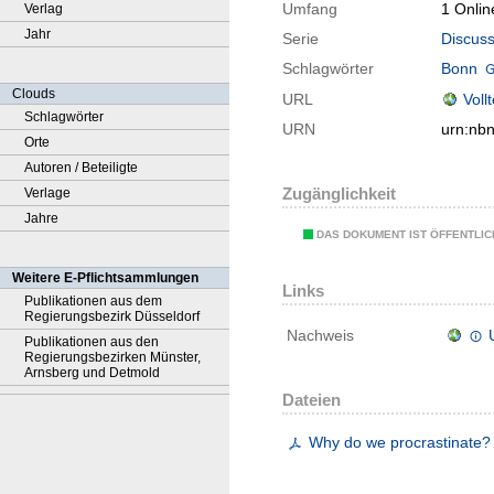
Umfang
1 Onlin
Verlag
Jahr
Serie
Discuss
Schlagwörter
Bonn
Clouds
URL
Voll
Schlagwörter
URN
urn:nb
Orte
Autoren / Beteiligte
Zugänglichkeit
Verlage
Jahre
DAS DOKUMENT IST ÖFFENTLI
Weitere E-Pflichtsammlungen
Links
Publikationen aus dem
Regierungsbezirk Düsseldorf
Nachweis
Publikationen aus den
Regierungsbezirken Münster,
Arnsberg und Detmold
Dateien
Why do we procrastinate?