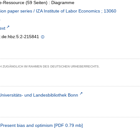
e-Ressource (59 Seiten) : Diagramme
ion paper series / IZA Institute of Labor Economics ; 13060
text
n:de:hbz:5:2-215841
CH ZUGÄNGLICH IM RAHMEN DES DEUTSCHEN URHEBERRECHTS.
Universitäts- und Landesbibliothek Bonn
 Present bias and optimism
[
PDF
0.79 mb
]