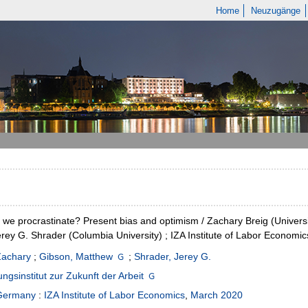
Home
Neuzugänge
we procrastinate? Present bias and optimism / Zachary Breig (Univers
erey G. Shrader (Columbia University) ; IZA Institute of Labor Economic
Zachary
;
Gibson, Matthew
;
Shrader, Jerey G.
ngsinstitut zur Zukunft der Arbeit
Germany
:
IZA Institute of Labor Economics
,
March 2020