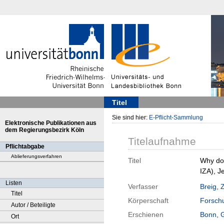
Titel
Sie sind hier:
E-Pflicht-Sammlung
Elektronische Publikationen aus
dem Regierungsbezirk Köln
Titelaufnahme
Pflichtabgabe
Ablieferungsverfahren
Titel
Why do 
IZA), J
Listen
Verfasser
Breig, 
Titel
Körperschaft
Forschu
Autor / Beteiligte
Erschienen
Bonn, 
Ort