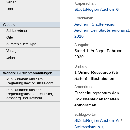
Verlag
Körperschaft
Jahr
StädteRegion Aachen
Erschienen
Aachen
:
StädteRegion
Clouds
Aachen, Der Städteregionsrat
,
Schlagwörter
2020
Orte
Autoren / Beteiligte
Ausgabe
Stand 1. Auflage, Februar
Verlage
2020
Jahre
Umfang
1 Online-Ressource (35
Weitere E-Pflichtsammlungen
Seiten) : Illustrationen
Publikationen aus dem
Regierungsbezirk Düsseldorf
Anmerkung
Publikationen aus den
Erscheinungsdatum den
Regierungsbezirken Münster,
Arnsberg und Detmold
Dokumenteigenschaften
entnommen
Schlagwörter
StädteRegion Aachen
/
Antirassismus