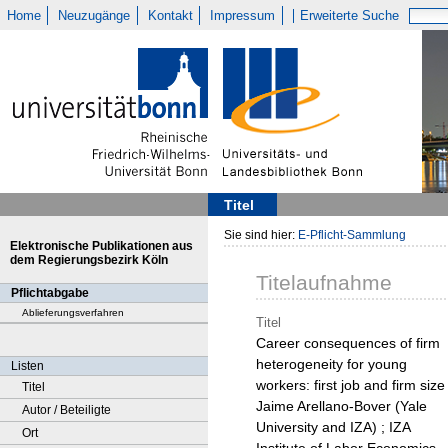
Home
Neuzugänge
Kontakt
Impressum
Erweiterte Suche
Titel
Sie sind hier:
E-Pflicht-Sammlung
Elektronische Publikationen aus
dem Regierungsbezirk Köln
Titelaufnahme
Pflichtabgabe
Ablieferungsverfahren
Titel
Career consequences of firm
heterogeneity for young
Listen
workers: first job and firm size 
Titel
Jaime Arellano-Bover (Yale
Autor / Beteiligte
University and IZA) ; IZA
Ort