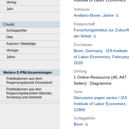
Institute of Labor Economics
Verlag
Jahr
Verfasser
Arellano-Bover, Jaime
Körperschaft
Clouds
Forschungsinstitut zur Zukunft
Schlagwörter
der Arbeit
Orte
Autoren / Beteiligte
Erschienen
Verlage
Bonn, Germany
:
IZA Institute
of Labor Economics
,
February
Jahre
2020
Umfang
Weitere E-Pflichtsammlungen
1 Online-Ressource (40, A47
Publikationen aus dem
Regierungsbezirk Düsseldorf
Seiten) : Diagramme
Publikationen aus den
Serie
Regierungsbezirken Münster,
Arnsberg und Detmold
Discussion paper series / IZA
Institute of Labor Economics ;
12969
Schlagwörter
Bonn