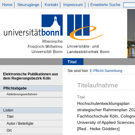
Home
Neuzugänge
Kontakt
Impressum
Erweiterte Suche
Titel
Sie sind hier:
E-Pflicht-Sammlung
Elektronische Publikationen aus
dem Regierungsbezirk Köln
Titelaufnahme
Pflichtabgabe
Ablieferungsverfahren
Titel
Hochschulentwicklungsplan :
strategischer Rahmenplan 202
Listen
Fachhochschule Köln, Cologn
Titel
University of Applied Sciences
Autor / Beteiligte
[Red.: Heike Gödderz]
Ort