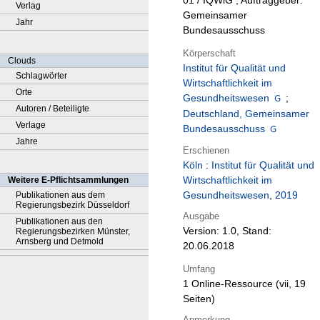
01 / IQWiG ; Auftraggeber:
Verlag
Gemeinsamer
Jahr
Bundesausschuss
Körperschaft
Clouds
Institut für Qualität und
Schlagwörter
Wirtschaftlichkeit im
Orte
Gesundheitswesen
;
Autoren / Beteiligte
Deutschland, Gemeinsamer
Verlage
Bundesausschuss
Jahre
Erschienen
Köln
:
Institut für Qualität und
Wirtschaftlichkeit im
Weitere E-Pflichtsammlungen
Gesundheitswesen
,
2019
Publikationen aus dem
Regierungsbezirk Düsseldorf
Ausgabe
Publikationen aus den
Version: 1.0, Stand:
Regierungsbezirken Münster,
Arnsberg und Detmold
20.06.2018
Umfang
1 Online-Ressource (vii, 19
Seiten)
Anmerkung