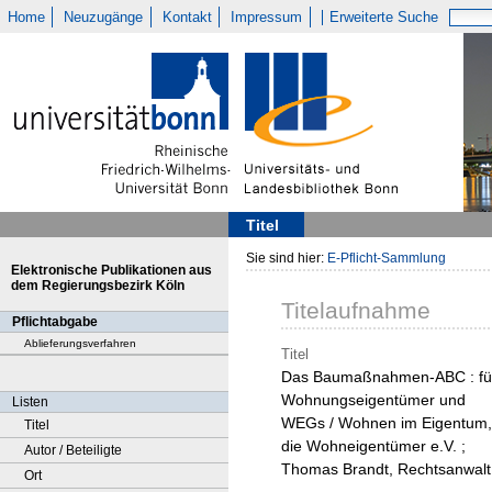
Home
Neuzugänge
Kontakt
Impressum
Erweiterte Suche
Titel
Sie sind hier:
E-Pflicht-Sammlung
Elektronische Publikationen aus
dem Regierungsbezirk Köln
Titelaufnahme
Pflichtabgabe
Ablieferungsverfahren
Titel
Das Baumaßnahmen-ABC : fü
Wohnungseigentümer und
Listen
WEGs / Wohnen im Eigentum,
Titel
die Wohneigentümer e.V. ;
Autor / Beteiligte
Thomas Brandt, Rechtsanwalt
Ort