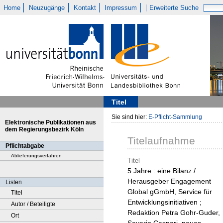
Home
Neuzugänge
Kontakt
Impressum
Erweiterte Suche
Titel
Sie sind hier:
E-Pflicht-Sammlung
Elektronische Publikationen aus
dem Regierungsbezirk Köln
Titelaufnahme
Pflichtabgabe
Ablieferungsverfahren
Titel
5 Jahre : eine Bilanz /
Herausgeber Engagement
Listen
Global gGmbH, Service für
Titel
Entwicklungsinitiativen ;
Autor / Beteiligte
Redaktion Petra Gohr-Guder,
Ort