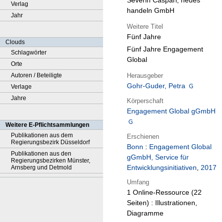
Severin Caspari, neues
Verlag
handeln GmbH
Jahr
Weitere Titel
Fünf Jahre
Clouds
Fünf Jahre Engagement
Schlagwörter
Global
Orte
Herausgeber
Autoren / Beteiligte
Gohr-Guder, Petra
Verlage
Jahre
Körperschaft
Engagement Global gGmbH
Weitere E-Pflichtsammlungen
Publikationen aus dem
Erschienen
Regierungsbezirk Düsseldorf
Bonn
:
Engagement Global
Publikationen aus den
gGmbH, Service für
Regierungsbezirken Münster,
Entwicklungsinitiativen
,
2017
Arnsberg und Detmold
Umfang
1 Online-Ressource (22
Seiten) : Illustrationen,
Diagramme