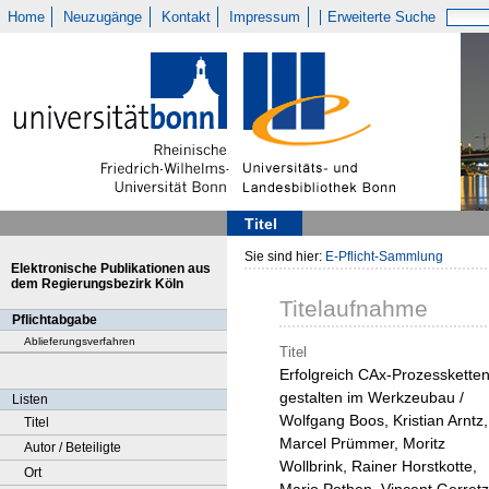
Home
Neuzugänge
Kontakt
Impressum
Erweiterte Suche
Titel
Sie sind hier:
E-Pflicht-Sammlung
Elektronische Publikationen aus
dem Regierungsbezirk Köln
Titelaufnahme
Pflichtabgabe
Ablieferungsverfahren
Titel
Erfolgreich CAx-Prozesskette
gestalten im Werkzeubau /
Listen
Wolfgang Boos, Kristian Arntz,
Titel
Marcel Prümmer, Moritz
Autor / Beteiligte
Wollbrink, Rainer Horstkotte,
Ort