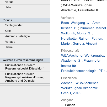
Mario Pothen, Vincent Gerretz
Verlag
; WBA Werkzeugbau
Jahr
Akademie, Fraunhofer IPT
Verfasser
Clouds
Boos, Wolfgang
;
Arntz,
Schlagwörter
Kristian
;
Prümmer, Marcel
Orte
Wollbrink, Moritz
;
Autoren / Beteiligte
Horstkotte, Rainer
;
Pothen,
Verlage
Mario
;
Gerretz, Vincent
Jahre
Körperschaft
WBA Aachener Werkzeugbau
Weitere E-Pflichtsammlungen
Akademie
;
Fraunhofer-
Publikationen aus dem
Institut für
Regierungsbezirk Düsseldorf
Produktionstechnologie IPT
Publikationen aus den
Regierungsbezirken Münster,
Erschienen
Arnsberg und Detmold
Aachen
:
WBA Aachener
Werkzeugbau Akademie
GmbH
,
2018
Ausgabe
1. Edition