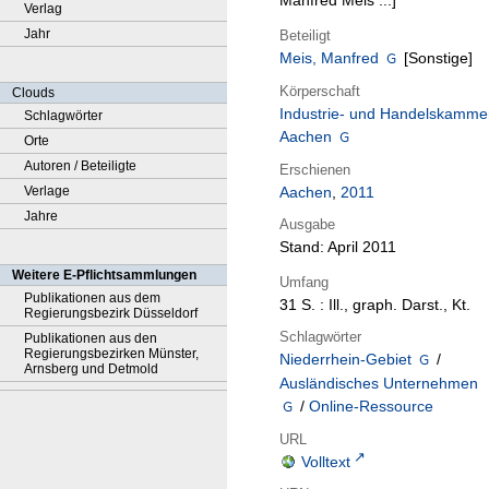
Manfred Meis ...]
Verlag
Jahr
Beteiligt
Meis, Manfred
[Sonstige]
Körperschaft
Clouds
Industrie- und Handelskamme
Schlagwörter
Aachen
Orte
Autoren / Beteiligte
Erschienen
Verlage
Aachen
,
2011
Jahre
Ausgabe
Stand: April 2011
Weitere E-Pflichtsammlungen
Umfang
Publikationen aus dem
31 S. : Ill., graph. Darst., Kt.
Regierungsbezirk Düsseldorf
Schlagwörter
Publikationen aus den
Regierungsbezirken Münster,
Niederrhein-Gebiet
/
Arnsberg und Detmold
Ausländisches Unternehmen
/
Online-Ressource
URL
Volltext