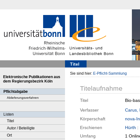
Titel
Sie sind hier:
E-Pflicht-Sammlung
Elektronische Publikationen aus
dem Regierungsbezirk Köln
Titelaufnahme
Pflichtabgabe
Ablieferungsverfahren
Titel
Bio-bas
Verfasser
Carus, 
Listen
Körperschaft
nova-Ins
Titel
Erschienen
Hürth
:
Autor / Beteiligte
Ort
Umfang
1 Onlin