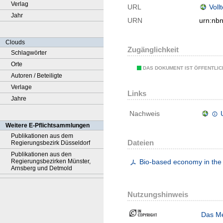
Verlag
URL
Voll
Jahr
URN
urn:nb
Clouds
Zugänglichkeit
Schlagwörter
Orte
DAS DOKUMENT IST ÖFFENTLI
Autoren / Beteiligte
Verlage
Links
Jahre
Nachweis
Weitere E-Pflichtsammlungen
Publikationen aus dem
Dateien
Regierungsbezirk Düsseldorf
Publikationen aus den
Regierungsbezirken Münster,
Bio-based economy in the
Arnsberg und Detmold
Nutzungshinweis
Das Me