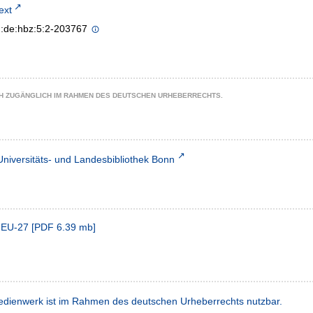
text
n:de:hbz:5:2-203767
CH ZUGÄNGLICH IM RAHMEN DES DEUTSCHEN URHEBERRECHTS.
Universitäts- und Landesbibliothek Bonn
 EU-27
[
PDF
6.39 mb
]
dienwerk ist im Rahmen des deutschen Urheberrechts nutzbar.