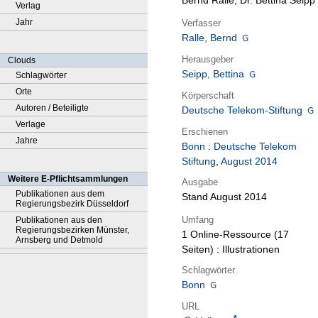
Bernd Ralle, Dr. Bettina Seipp
Verlag
Jahr
Verfasser
Ralle, Bernd
Herausgeber
Clouds
Seipp, Bettina
Schlagwörter
Orte
Körperschaft
Autoren / Beteiligte
Deutsche Telekom-Stiftung
Verlage
Erschienen
Jahre
Bonn
:
Deutsche Telekom
Stiftung
,
August 2014
Weitere E-Pflichtsammlungen
Ausgabe
Publikationen aus dem
Stand August 2014
Regierungsbezirk Düsseldorf
Umfang
Publikationen aus den
Regierungsbezirken Münster,
1 Online-Ressource (17
Arnsberg und Detmold
Seiten) : Illustrationen
Schlagwörter
Bonn
URL