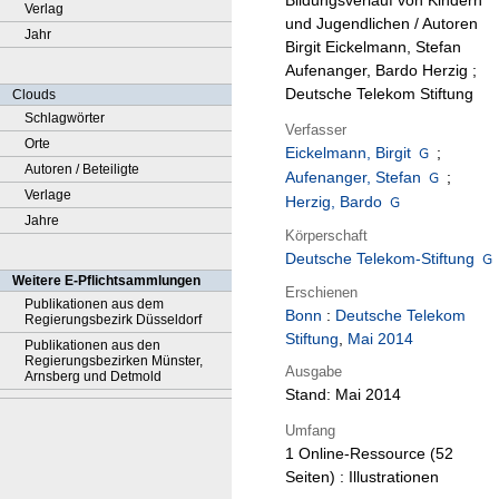
Bildungsverlauf von Kindern
Verlag
und Jugendlichen / Autoren
Jahr
Birgit Eickelmann, Stefan
Aufenanger, Bardo Herzig ;
Deutsche Telekom Stiftung
Clouds
Schlagwörter
Verfasser
Orte
Eickelmann, Birgit
;
Autoren / Beteiligte
Aufenanger, Stefan
;
Verlage
Herzig, Bardo
Jahre
Körperschaft
Deutsche Telekom-Stiftung
Weitere E-Pflichtsammlungen
Erschienen
Publikationen aus dem
Bonn
:
Deutsche Telekom
Regierungsbezirk Düsseldorf
Stiftung
,
Mai 2014
Publikationen aus den
Regierungsbezirken Münster,
Ausgabe
Arnsberg und Detmold
Stand: Mai 2014
Umfang
1 Online-Ressource (52
Seiten) : Illustrationen