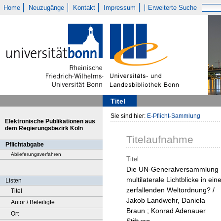
Home
Neuzugänge
Kontakt
Impressum
Erweiterte Suche
Titel
Sie sind hier:
E-Pflicht-Sammlung
Elektronische Publikationen aus
dem Regierungsbezirk Köln
Titelaufnahme
Pflichtabgabe
Ablieferungsverfahren
Titel
Die UN-Generalversammlung 
multilaterale Lichtblicke in ein
Listen
zerfallenden Weltordnung? /
Titel
Jakob Landwehr, Daniela
Autor / Beteiligte
Braun ; Konrad Adenauer
Ort