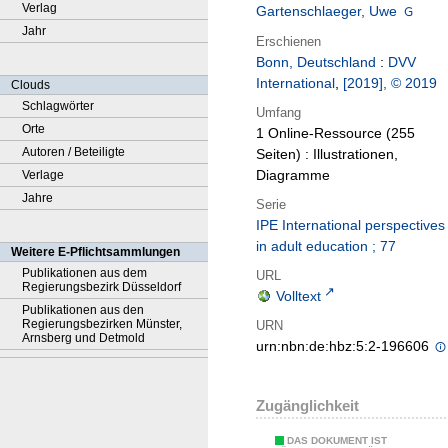
Verlag
Gartenschlaeger, Uwe
Jahr
Erschienen
Bonn, Deutschland
:
DVV
International
,
[2019], © 2019
Clouds
Schlagwörter
Umfang
Orte
1 Online-Ressource (255
Autoren / Beteiligte
Seiten) : Illustrationen,
Diagramme
Verlage
Jahre
Serie
IPE International perspectives
in adult education ; 77
Weitere E-Pflichtsammlungen
Publikationen aus dem
URL
Regierungsbezirk Düsseldorf
Volltext
Publikationen aus den
Regierungsbezirken Münster,
URN
Arnsberg und Detmold
urn:nbn:de:hbz:5:2-196606
Zugänglichkeit
DAS DOKUMENT IST