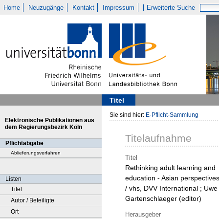
Home
Neuzugänge
Kontakt
Impressum
Erweiterte Suche
Titel
Sie sind hier:
E-Pflicht-Sammlung
Elektronische Publikationen aus
dem Regierungsbezirk Köln
Titelaufnahme
Pflichtabgabe
Ablieferungsverfahren
Titel
Rethinking adult learning and
education - Asian perspective
Listen
/ vhs, DVV International ; Uwe
Titel
Gartenschlaeger (editor)
Autor / Beteiligte
Ort
Herausgeber