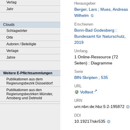
Verlag
Herausgeber
Jahr
Berger, Lars
;
Mues, Andreas
Wilhelm
Erschienen
Clouds
Bonn-Bad Godesberg
:
Schlagwörter
Bundesamt für Naturschutz
,
Orte
2019
Autoren / Beteiligte
Umfang
Verlage
1 Online-Ressource (72
Jahre
Seiten) : Diagramme
Serie
Weitere E-Pflichtsammlungen
BfN-Skripten ; 535
Publikationen aus dem
Regierungsbezirk Düsseldorf
URL
Publikationen aus den
Volltext
Regierungsbezirken Münster,
Arnsberg und Detmold
URN
urn:nbn:de:hbz:5:2-195872
DOI
10.19217/skr535