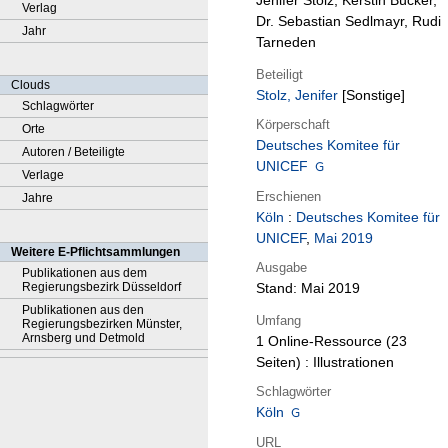
Jenifer Stolz, Kerstin Bücker,
Verlag
Dr. Sebastian Sedlmayr, Rudi
Jahr
Tarneden
Beteiligt
Clouds
Stolz, Jenifer
[Sonstige]
Schlagwörter
Körperschaft
Orte
Deutsches Komitee für
Autoren / Beteiligte
UNICEF
Verlage
Erschienen
Jahre
Köln
:
Deutsches Komitee für
UNICEF
,
Mai 2019
Weitere E-Pflichtsammlungen
Ausgabe
Publikationen aus dem
Regierungsbezirk Düsseldorf
Stand: Mai 2019
Publikationen aus den
Umfang
Regierungsbezirken Münster,
Arnsberg und Detmold
1 Online-Ressource (23
Seiten) : Illustrationen
Schlagwörter
Köln
URL