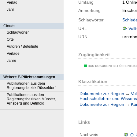
Umfang
1 Onlin
Verlag
Jahr
Anmerkung
Erschei
Schlagwörter
Schiede
Clouds
URL
Voll
Schlagwörter
URN
urn:nb
Orte
Autoren / Beteiligte
Verlage
Zugänglichkeit
Jahre
DAS DOKUMENT IST ÖFFENTLI
Weitere E-Pflichtsammlungen
Klassifikation
Publikationen aus dem
Regierungsbezirk Düsseldorf
Dokumente zur Region
→
Vol
Publikationen aus den
Hochschullehrer und Wissensc
Regierungsbezirken Münster,
Arnsberg und Detmold
Dokumente zur Region
→
Kü
Links
Nachweis