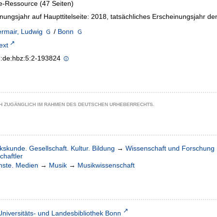
e-Ressource (47 Seiten)
nungsjahr auf Haupttitelseite: 2018, tatsächliches Erscheinungsjah
rmair, Ludwig
/
Bonn
text
n:de:hbz:5:2-193824
CH ZUGÄNGLICH IM RAHMEN DES DEUTSCHEN URHEBERRECHTS.
kskunde. Gesellschaft. Kultur. Bildung
→
Wissenschaft und Forschung
haftler
nste. Medien
→
Musik
→
Musikwissenschaft
Universitäts- und Landesbibliothek Bonn