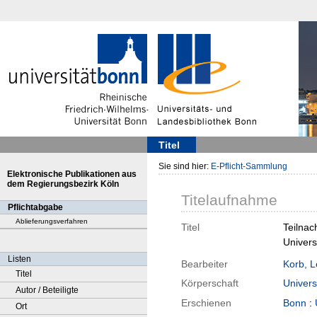
Titel
Sie sind hier:
E-Pflicht-Sammlung
Elektronische Publikationen aus
dem Regierungsbezirk Köln
Titelaufnahme
Pflichtabgabe
Ablieferungsverfahren
Titel
Teilnac
Univers
Listen
Bearbeiter
Korb, 
Titel
Körperschaft
Univers
Autor / Beteiligte
Erschienen
Bonn
:
Ort