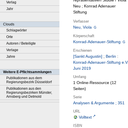
repräsentativen Studie / Viola
Verlag
Neu ; Konrad Adenauer
Jahr
Stiftung
Verfasser
Clouds
Neu, Viola
Schlagwörter
Körperschaft
Orte
Konrad-Adenauer-Stiftung
Autoren / Beteiligte
Verlage
Erschienen
[Sankt Augustin]
;
Berlin
:
Jahre
Konrad-Adenauer-Stiftung e.V
Juni 2019
Weitere E-Pflichtsammlungen
Umfang
Publikationen aus dem
Regierungsbezirk Düsseldorf
1 Online-Ressource (12
Seiten)
Publikationen aus den
Regierungsbezirken Münster,
Arnsberg und Detmold
Serie
Analysen & Argumente ; 351
URL
Volltext
ISBN